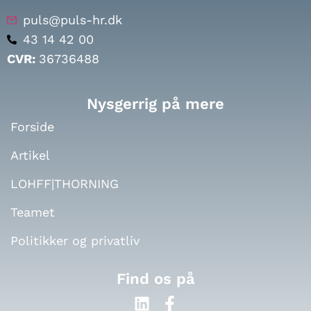
puls@puls-hr.dk
43 14 42 00
CVR:
36736488
Nysgerrig på mere
Forside
Artikel
LOHFF|THORNING
Teamet
Politikker og privatliv
Find os på