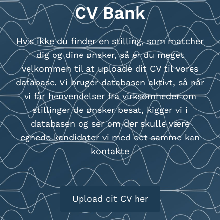
CV Bank
Hvis ikke du finder en stilling, som matcher
dig og dine ønsker, så er du meget
velkommen til at uploade dit CV til vores
database. Vi bruger databasen aktivt, så når
vi får henvendelser fra virksomheder om
stillinger de ønsker besat, kigger vi i
databasen og ser om der skulle være
egnede kandidater vi med det samme kan
kontakte
Upload dit CV her